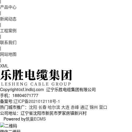
|
产品中心
|
新闻动态
|
工程案例
|
联系我们
|
网站地图
|
XML
Copyright©cf.lndlcj.com 辽宁乐胜电缆集团有限公司
手机：18804071777
备案号:
辽ICP备2021012118号-1
热门城市推广：
沈阳
长春
哈尔滨
大连
赤峰
通辽
锦州
营口
公司地址：辽宁省沈阳市新民市罗家房镇新兴村
Powered by
筑巢ECMS
微信二维码