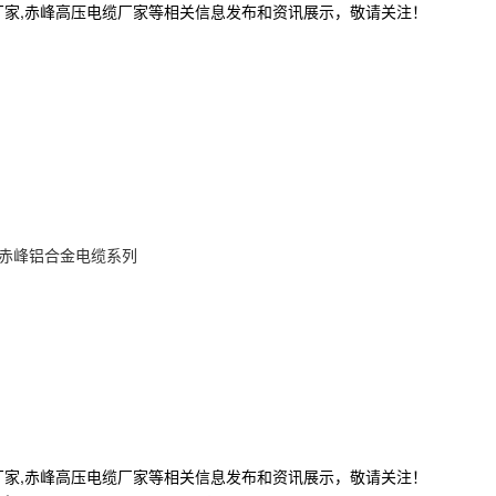
厂家,赤峰高压电缆厂家等相关信息发布和资讯展示，敬请关注！
赤峰铝合金电缆系列
厂家,赤峰高压电缆厂家等相关信息发布和资讯展示，敬请关注！