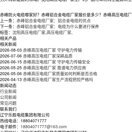
赤峰防火电缆哪家好？赤峰铝合金电缆厂家报价是多少？赤峰高压电缆厂家质量
上一条：
赤峰铝合金电缆厂家：铝合金电缆的优点
下一条：
赤峰铝合金电缆厂家：电缆为什么要进行保养
标签：
沈阳高压电缆厂家
,
高压电缆厂家
,
相关产品
相关新闻
2026-08-03
赤峰高压电缆厂家 守护电力传输
2026-07-06
赤峰高压电缆厂家深耕品质
2026-06-15
赤峰高压电缆厂家 守护电力传输安全
2026-05-25
赤峰高压电缆厂家 靠谱电力供应商
2026-05-06
赤峰高压电缆厂家质量如何判断是否合格
2026-04-13
赤峰高压电缆厂家生产流程把控严格吗
新闻动态
行业新闻
公司新闻
常见问题
联系我们
辽宁乐胜电缆集团有限公司
热线电话：
18804071777
电子邮件：
18804071777@163.com