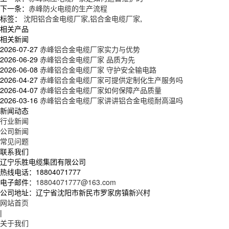
下一条：
赤峰防火电缆的生产流程
标签：
沈阳铝合金电缆厂家
,
铝合金电缆厂家
,
相关产品
相关新闻
2026-07-27
赤峰铝合金电缆厂家实力与优势
2026-06-29
赤峰铝合金电缆厂家 品质为先
2026-06-08
赤峰铝合金电缆厂家 守护安全输电路
2026-04-27
赤峰铝合金电缆厂家可提供定制化生产服务吗
2026-04-07
赤峰铝合金电缆厂家如何保障产品质量
2026-03-16
赤峰铝合金电缆厂家讲讲铝合金电缆耐高温吗
新闻动态
行业新闻
公司新闻
常见问题
联系我们
辽宁乐胜电缆集团有限公司
热线电话：
18804071777
电子邮件：
18804071777@163.com
公司地址：
辽宁省沈阳市新民市罗家房镇新兴村
网站首页
|
关于我们