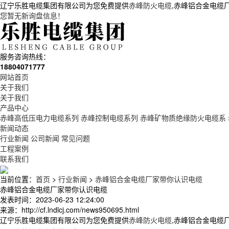
辽宁乐胜电缆集团有限公司为您免费提供
赤峰防火电缆
,赤峰铝合金电缆
您暂无新询盘信息！
服务咨询热线：
18804071777
网站首页
关于我们
关于我们
产品中心
赤峰高低压电力电缆系列
赤峰控制电缆系列
赤峰矿物质绝缘防火电缆系
新闻动态
行业新闻
公司新闻
常见问题
工程案例
联系我们
当前位置：
首页
>
行业新闻
>
赤峰铝合金电缆厂家带你认识电缆
赤峰铝合金电缆厂家带你认识电缆
发表时间：2023-06-23 12:24:00
来源：http://cf.lndlcj.com/news950695.html
辽宁乐胜电缆集团有限公司为您免费提供
赤峰防火电缆
,赤峰铝合金电缆