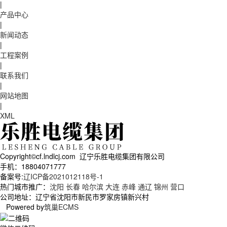
|
产品中心
|
新闻动态
|
工程案例
|
联系我们
|
网站地图
|
XML
Copyright©cf.lndlcj.com 辽宁乐胜电缆集团有限公司
手机：18804071777
备案号:
辽ICP备2021012118号-1
热门城市推广：
沈阳
长春
哈尔滨
大连
赤峰
通辽
锦州
营口
公司地址：辽宁省沈阳市新民市罗家房镇新兴村
Powered by
筑巢ECMS