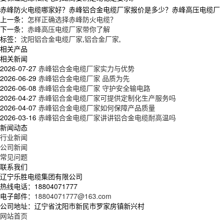
赤峰防火电缆哪家好？赤峰铝合金电缆厂家报价是多少？赤峰高压电缆厂家质量
上一条：
怎样正确选择赤峰防火电缆？
下一条：
赤峰高压电缆厂家带你了解
标签：
沈阳铝合金电缆厂家
,
铝合金厂家
,
相关产品
相关新闻
2026-07-27
赤峰铝合金电缆厂家实力与优势
2026-06-29
赤峰铝合金电缆厂家 品质为先
2026-06-08
赤峰铝合金电缆厂家 守护安全输电路
2026-04-27
赤峰铝合金电缆厂家可提供定制化生产服务吗
2026-04-07
赤峰铝合金电缆厂家如何保障产品质量
2026-03-16
赤峰铝合金电缆厂家讲讲铝合金电缆耐高温吗
新闻动态
行业新闻
公司新闻
常见问题
联系我们
辽宁乐胜电缆集团有限公司
热线电话：
18804071777
电子邮件：
18804071777@163.com
公司地址：
辽宁省沈阳市新民市罗家房镇新兴村
网站首页