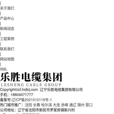
|
关于我们
|
产品中心
|
新闻动态
|
工程案例
|
联系我们
|
网站地图
|
XML
Copyright©cf.lndlcj.com 辽宁乐胜电缆集团有限公司
手机：18804071777
备案号:
辽ICP备2021012118号-1
热门城市推广：
沈阳
长春
哈尔滨
大连
赤峰
通辽
锦州
营口
公司地址：辽宁省沈阳市新民市罗家房镇新兴村