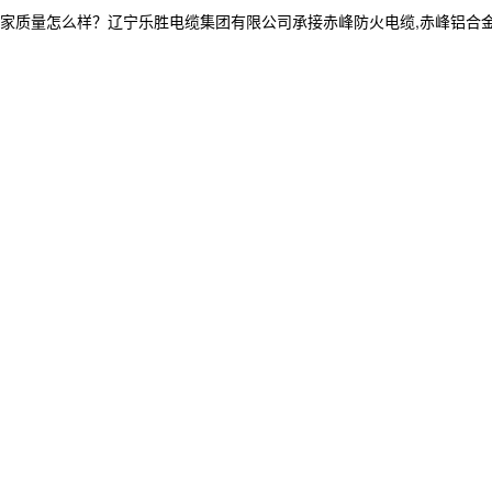
怎么样？辽宁乐胜电缆集团有限公司承接赤峰防火电缆,赤峰铝合金电缆厂家,