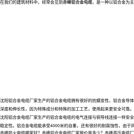
在我们的建筑材料中，经常会见到
赤峰铝合金电缆
，是一种以铝合金为主
沈阳铝合金电缆厂家生产的铝合金电缆拥有很好的抗蠕变性，铝合金导体
深度和伸长性，因为特殊成分和特殊的加工工艺，使用起来更安全可靠。
沈阳铝合金电缆厂家生产的铝合金电缆的电气连接与铜导线连接一样安全
稳定性。铝合金电缆能承受
4000
米的自重，还有很好的耐腐蚀性，由于
赤峰防火电缆哪家好？赤峰铝合金电缆厂家报价是多少？赤峰高压电缆厂家质量