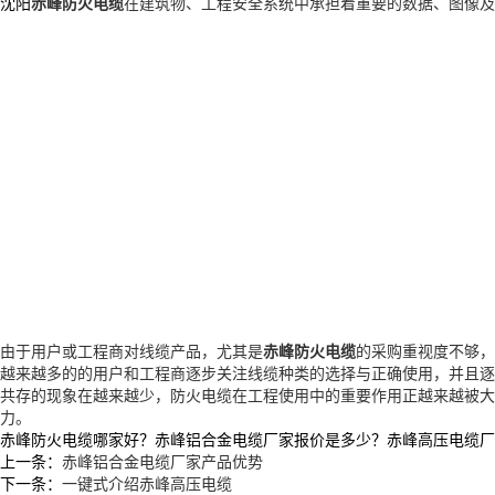
沈阳
赤峰防火电缆
在建筑物、工程安全系统中承担着重要的数据、图像及
由于用户或工程商对线缆产品，尤其是
赤峰防火电缆
的采购重视度不够，
越来越多的的用户和工程商逐步关注线缆种类的选择与正确使用，并且逐
共存的现象在越来越少，防火
电缆
在工程使用中的重要作用正越来越被大
力。
赤峰防火电缆哪家好？赤峰铝合金电缆厂家报价是多少？赤峰高压电缆厂家质量
上一条：
赤峰铝合金电缆厂家产品优势
下一条：
一键式介绍赤峰高压电缆