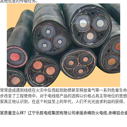
其他信息的传输任务。
常常造成遇到线缆在火灾中反而起到助燃甚至释放毒气等一系列危害生命
步改变了工程使用中，对于
电
线缆产品的选购以价格占
具
主导地位的思想
家真正地认识到
，
在这个利益至上的年代，人们不光光追求利益的获得，
怎么样？辽宁乐胜电缆集团有限公司承接赤峰防火电缆,赤峰铝合金电缆厂家,