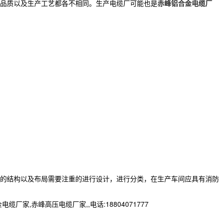
品质以及生产工艺都各不相同。生产电缆厂可能也是
赤峰铝合金电缆厂
的结构以及布局需要注重的进行设计，进行分类，在生产车间应具有消防
赤峰高压电缆厂家,,电话:18804071777