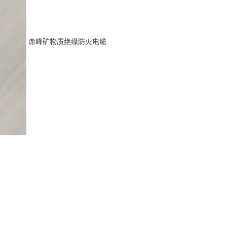
赤峰矿物质绝缘防火电缆