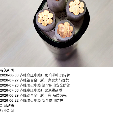
相关新闻
2026-08-03
赤峰高压电缆厂家 守护电力传输
2026-07-27
赤峰铝合金电缆厂家实力与优势
2026-07-20
赤峰防火电缆 筑牢用电安全防线
2026-07-06
赤峰高压电缆厂家深耕品质
2026-06-29
赤峰铝合金电缆厂家 品质为先
2026-06-22
赤峰防火电缆 安全供电防护
新闻动态
行业新闻