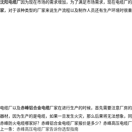
沈阳电缆厂
因为现在市场的需求增加，为了满足市场需求，现在电缆厂的
家
，对于该种类型的厂家来说生产流程以及制作人员还有生产环境时很重
电缆厂以及
赤峰铝合金电缆
厂家在进行生产的时候，首先需要注意厂房的
器材，因为生产的是电缆，如果一旦发生火灾，那么后果将无法想象，同
赤峰防火电缆哪家好？赤峰铝合金电缆厂家报价是多少？赤峰高压电缆厂家质量
上一条：
赤峰高压电缆厂家告诉你选型指南