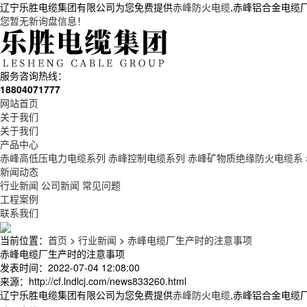
辽宁乐胜电缆集团有限公司为您免费提供
赤峰防火电缆
,赤峰铝合金电缆
您暂无新询盘信息！
服务咨询热线：
18804071777
网站首页
关于我们
关于我们
产品中心
赤峰高低压电力电缆系列
赤峰控制电缆系列
赤峰矿物质绝缘防火电缆系
新闻动态
行业新闻
公司新闻
常见问题
工程案例
联系我们
当前位置：
首页
>
行业新闻
>
赤峰电缆厂生产时的注意事项
赤峰电缆厂生产时的注意事项
发表时间：2022-07-04 12:08:00
来源：http://cf.lndlcj.com/news833260.html
辽宁乐胜电缆集团有限公司为您免费提供
赤峰防火电缆
,赤峰铝合金电缆