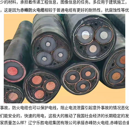
可少的材料，承担着传递工程信息，图像信息的任务。多应用于建筑施工，
，这是因为
赤峰防火电缆
相较于普通电缆有更好的耐热性，抗腐蚀性等优
事故，防火电缆也可以保护电线，阻止电流泄露引起意外事故的情况恶化
们能安全的，快速的用电，这极大的推动了我国社会经济的长期稳定的发
怎么样？辽宁乐胜电缆集团有限公司承接赤峰防火电缆,赤峰铝合金电缆厂家,