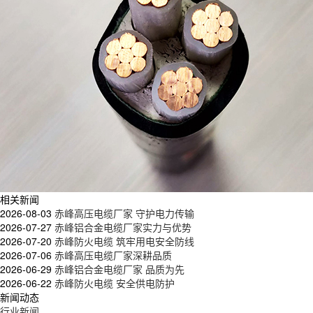
相关新闻
2026-08-03
赤峰高压电缆厂家 守护电力传输
2026-07-27
赤峰铝合金电缆厂家实力与优势
2026-07-20
赤峰防火电缆 筑牢用电安全防线
2026-07-06
赤峰高压电缆厂家深耕品质
2026-06-29
赤峰铝合金电缆厂家 品质为先
2026-06-22
赤峰防火电缆 安全供电防护
新闻动态
行业新闻