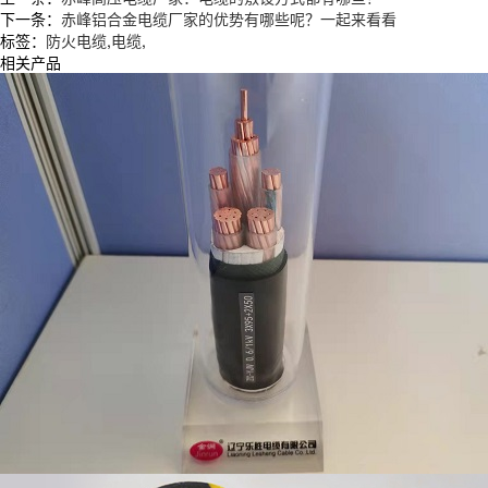
下一条：
赤峰铝合金电缆厂家的优势有哪些呢？一起来看看
标签：
防火电缆
,
电缆
,
相关产品