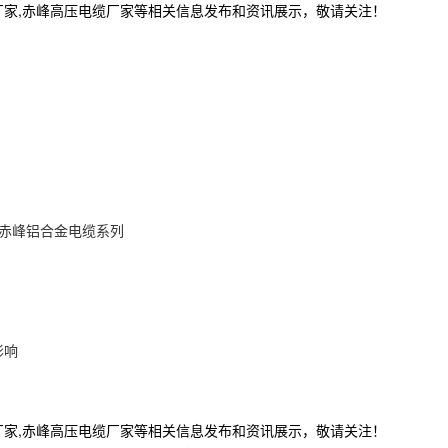
厂家,赤峰高压电缆厂家等相关信息发布和资讯展示，敬请关注！
赤峰铝合金电缆系列
影响
厂家,赤峰高压电缆厂家等相关信息发布和资讯展示，敬请关注！