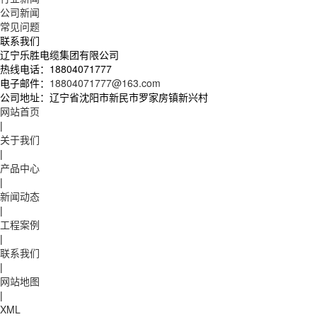
公司新闻
常见问题
联系我们
辽宁乐胜电缆集团有限公司
热线电话：
18804071777
电子邮件：
18804071777@163.com
公司地址：
辽宁省沈阳市新民市罗家房镇新兴村
网站首页
|
关于我们
|
产品中心
|
新闻动态
|
工程案例
|
联系我们
|
网站地图
|
XML