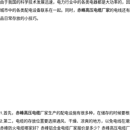
由于我国的科学技术发展迅速，电力行业中的各类电器都是大功率的，因
城市中的各类配电设备联系在一起。同时，
赤峰高压电缆厂家
的电线还有
品日常存放的小技巧。
1,首先，
赤峰高压电缆
厂家生产的配电设施有很多种，在储存的时候要根
2,第二，电缆的存放位置要选择通风、干燥、凉爽的地方，以免电线在
赤峰防火电缆哪家好？赤峰铝合金电缆厂家报价是多少？赤峰高压电缆厂家质量