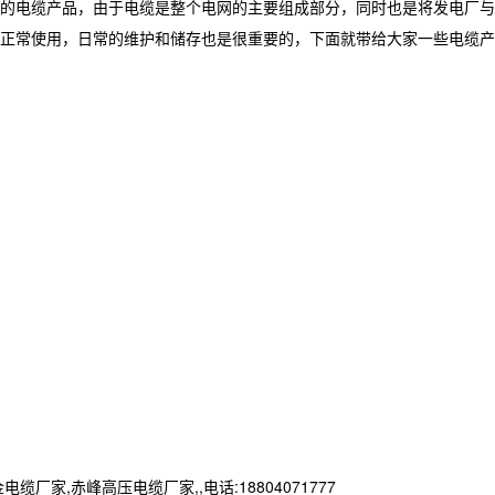
的电缆产品，由于电缆是整个电网的主要组成部分，同时也是将发电厂与
正常使用，日常的维护和储存也是很重要的，下面就带给大家一些电缆产
赤峰高压电缆厂家,,电话:18804071777