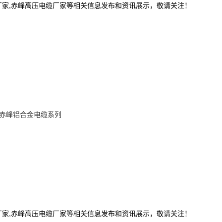
厂家,赤峰高压电缆厂家等相关信息发布和资讯展示，敬请关注！
赤峰铝合金电缆系列
？
厂家,赤峰高压电缆厂家等相关信息发布和资讯展示，敬请关注！