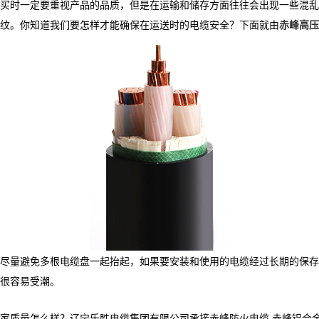
买时一定要重视产品的品质，但是在运输和储存方面往往会出现一些混乱
纹。你知道我们要怎样才能确保在运送时的电缆安全？下面就由
赤峰高压
尽量避免多根电缆盘一起抬起，如果要安装和使用的电缆经过长期的保存
很容易受潮。
怎么样？辽宁乐胜电缆集团有限公司承接赤峰防火电缆,赤峰铝合金电缆厂家,