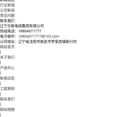
行业新闻
公司新闻
常见问题
联系我们
辽宁乐胜电缆集团有限公司
热线电话：
18804071777
电子邮件：
18804071777@163.com
公司地址：
辽宁省沈阳市新民市罗家房镇新兴村
网站首页
|
关于我们
|
产品中心
|
新闻动态
|
工程案例
|
联系我们
|
网站地图
|