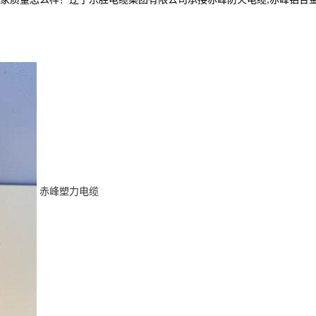
赤峰塑力电缆