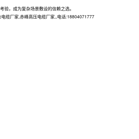
考验，成为复杂场景敷设的信赖之选。
赤峰高压电缆厂家,,电话:18804071777