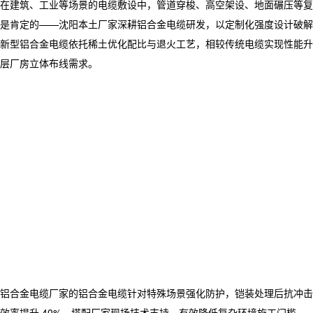
在建筑、工业等场景的电缆敷设中，管道穿梭、高空架设、地面碾压等复
是肯定的——沈阳本土厂家深耕铝合金电缆研发，以定制化强度设计破解
新型铝合金电缆依托稀土优化配比与退火工艺，相较传统电缆实现性能升级
层厂房立体布线需求。
铝合金电缆厂家
的铝合金电缆针对特殊场景强化防护，铠装处理后抗冲击
效率提升 40%，搭配厂家现场技术支持，有效降低复杂环境施工门槛。