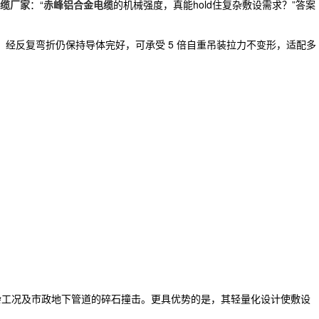
缆厂家
：“
赤峰铝合金电缆
的机械强度，真能hold住复杂敷设需求？”答案
，经反复弯折仍保持导体完好，可承受 5 倍自重吊装拉力不变形，适配多
杂工况及市政地下管道的碎石撞击。更具优势的是，其轻量化设计使敷设