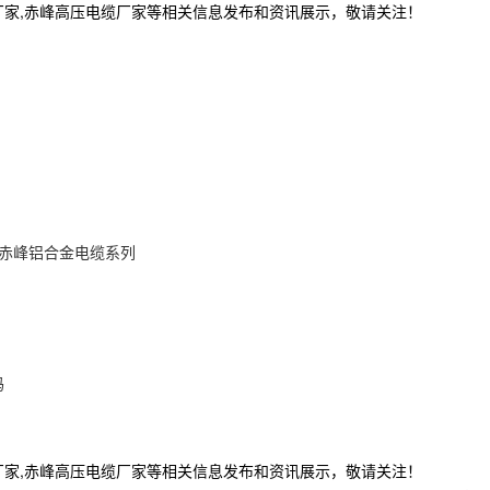
厂家,赤峰高压电缆厂家等相关信息发布和资讯展示，敬请关注！
赤峰铝合金电缆系列
吗
厂家,赤峰高压电缆厂家等相关信息发布和资讯展示，敬请关注！