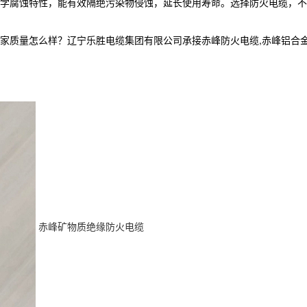
学腐蚀特性，能有效隔绝污染物侵蚀，延长使用寿命。选择
防火电缆
，不
怎么样？辽宁乐胜电缆集团有限公司承接赤峰防火电缆,赤峰铝合金电缆厂家,
赤峰矿物质绝缘防火电缆