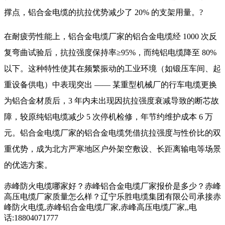
撑点，铝合金电缆的抗拉优势减少了 20% 的支架用量。?
在耐疲劳性能上，
铝合金电缆厂家
的铝合金电缆经 1000 次反
复弯曲试验后，抗拉强度保持率≥95%，而纯铝电缆降至 80%
以下。这种特性使其在频繁振动的工业环境（如锻压车间、起
重设备供电）中表现突出 —— 某重型机械厂的行车电缆更换
为铝合金材质后，3 年内未出现因抗拉强度衰减导致的断芯故
障，较原纯铝电缆减少 5 次停机检修，年节约维护成本 6 万
元。
铝合金电缆厂家
的铝合金电缆凭借抗拉强度与性价比的双
重优势，成为北方严寒地区户外架空敷设、长距离输电等场景
的优选方案。
赤峰防火电缆哪家好？赤峰铝合金电缆厂家报价是多少？赤峰
高压电缆厂家质量怎么样？辽宁乐胜电缆集团有限公司承接赤
峰防火电缆,赤峰铝合金电缆厂家,赤峰高压电缆厂家,,电
话:18804071777