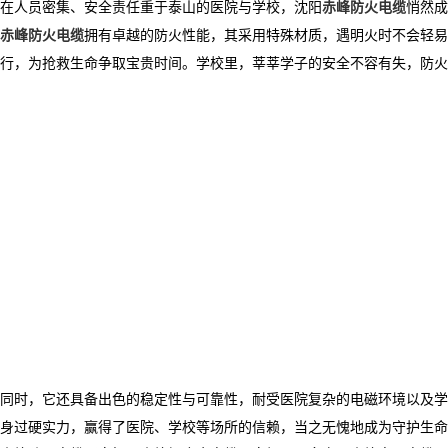
在人员密集、安全责任重于泰山的医院与学校，
沈阳
赤峰防火电缆
悄然成
赤峰防火电缆
拥有卓越的防火性能，其采用特殊材质，遇明火时不会轻易
行，为抢救生命争取宝贵时间。学校里，莘莘学子的安全不容有失，防火
同时，它还具备出色的稳定性与可靠性，耐受医院复杂的电磁环境以及学
身过硬实力，赢得了医院、学校等场所的信赖，当之无愧地成为守护生命