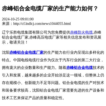
赤峰铝合金电缆厂家的生产能力如何？
2024-10-25 09:01:00
来源：http://cf.lndlcj.com/news1044055.html
辽宁乐胜电缆集团有限公司为您免费提供
赤峰防火电缆
,赤峰
铝合金电缆厂家,赤峰高压电缆厂家等相关信息发布和资讯展
示，敬请关注！
沈阳
赤峰铝合金电缆厂家
的生产能力在行业内呈现出多样化的
特点。中国电线电缆行业作为仅次于汽车行业的第二大行业，
拥有庞大的企业数量和生产能力。随着
赤峰铝合金电缆
技术的
引入和发展，越来越多的企业开始涉足这一领域，但整体上仍
存在规模小、创新能力不足等问题。铝合金电缆的生产对技术
和装备要求较高，沈阳铝合金电缆厂家需要先进的生产设备和
技术工艺来保证产品的质量和稳定性。