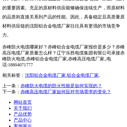
的重要因素。充足的原材料供应能够确保连续生产，而原材料
的品质则直接关系到产品的性能。因此，具备稳定且高质量原
材料供应链的沈阳铝合金电缆厂家往往具有更强的市场竞争
力。
赤峰防火电缆哪家好？赤峰铝合金电缆厂家报价是多少？赤峰
高压电缆厂家质量怎么样？辽宁乐胜电缆集团有限公司承接赤
峰防火电缆,赤峰铝合金电缆厂家,赤峰高压电缆厂家,,电
话:18804071777
相关标签：
沈阳铝合金电缆厂家
,
铝合金电缆厂家
,
上一条：
赤峰防火电缆的防火性能是如何实现的？
下一条：
赤峰高压电缆厂家如何应对市场需求的变化？
网站首页
关于我们
产品优势
产品中心
案例展示