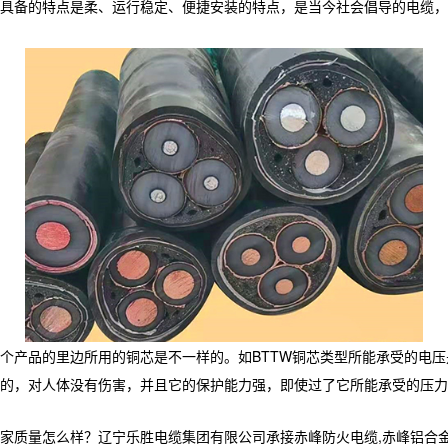
具备的特点是柔、运行稳定、便捷安装的特点，是当今社会倡导的电缆，
个产品的里边所用的铜芯是不一样的。如
BTTW
铜芯类型所能承受的电压
的，对人体没有伤害，并且它的保护能力强，即使过了它所能承受的压力
怎么样？辽宁乐胜电缆集团有限公司承接赤峰防火电缆,赤峰铝合金电缆厂家,