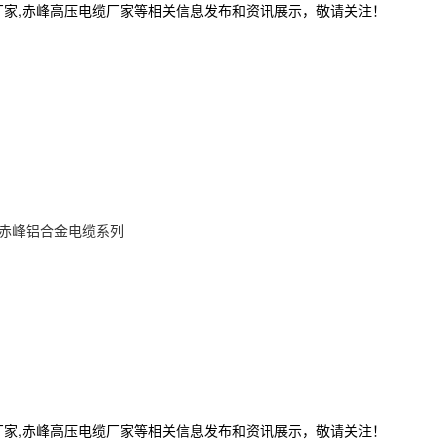
厂家,赤峰高压电缆厂家等相关信息发布和资讯展示，敬请关注！
赤峰铝合金电缆系列
厂家,赤峰高压电缆厂家等相关信息发布和资讯展示，敬请关注！