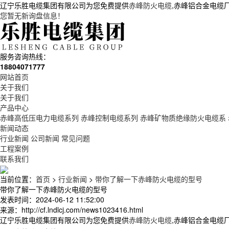
辽宁乐胜电缆集团有限公司为您免费提供
赤峰防火电缆
,赤峰铝合金电缆
您暂无新询盘信息！
服务咨询热线：
18804071777
网站首页
关于我们
关于我们
产品中心
赤峰高低压电力电缆系列
赤峰控制电缆系列
赤峰矿物质绝缘防火电缆系
新闻动态
行业新闻
公司新闻
常见问题
工程案例
联系我们
当前位置：
首页
>
行业新闻
>
带你了解一下赤峰防火电缆的型号
带你了解一下赤峰防火电缆的型号
发表时间：2024-06-12 11:52:00
来源：http://cf.lndlcj.com/news1023416.html
辽宁乐胜电缆集团有限公司为您免费提供
赤峰防火电缆
,赤峰铝合金电缆