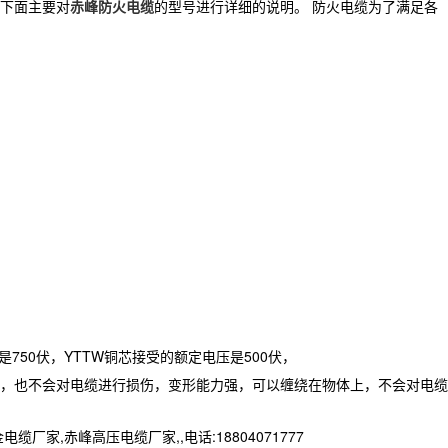
下面主要对
赤峰防火电缆
的型号进行详细的说明。 防火电缆为了满足各
是
750
伏，
YTTW
铜芯接受的额定电压是
500
伏，
，也不会对电缆进行损伤，变形能力强，可以缠绕在物体上，不会对电缆
赤峰高压电缆厂家,,电话:18804071777