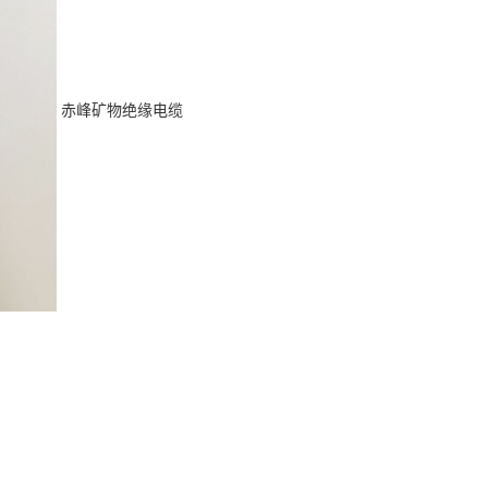
赤峰矿物绝缘电缆