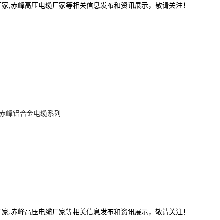
厂家,赤峰高压电缆厂家等相关信息发布和资讯展示，敬请关注！
赤峰铝合金电缆系列
厂家,赤峰高压电缆厂家等相关信息发布和资讯展示，敬请关注！