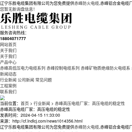
辽宁乐胜电缆集团有限公司为您免费提供
赤峰防火电缆
,赤峰铝合金电缆
您暂无新询盘信息！
服务咨询热线：
18804071777
网站首页
关于我们
关于我们
产品中心
赤峰高低压电力电缆系列
赤峰控制电缆系列
赤峰矿物质绝缘防火电缆系
新闻动态
行业新闻
公司新闻
常见问题
工程案例
联系我们
当前位置：
首页
>
行业新闻
>
赤峰高压电缆厂家：高压电缆的稳定性
赤峰高压电缆厂家：高压电缆的稳定性
发表时间：2024-04-15 11:33:00
来源：http://cf.lndlcj.com/news1014356.html
辽宁乐胜电缆集团有限公司为您免费提供
赤峰防火电缆
,赤峰铝合金电缆