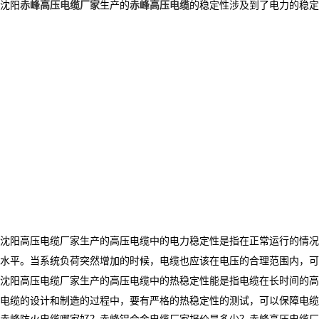
沈阳
赤峰高压电缆厂家
生产的
赤峰高压电缆
的稳定性涉及到了电力的稳定
沈阳高压电缆厂家生产的高压电缆中的电力稳定性是指在正常运行的情况
水平。当系统负荷突然增加的时候，电缆也应该在电压的合理范围内，可
沈阳高压电缆厂家生产的高压电缆中的热稳定性能是指电缆在长时间的高
电缆的设计和制造的过程中，要有严格的热稳定性的测试，可以保障电缆
赤峰防火电缆哪家好？赤峰铝合金电缆厂家报价是多少？赤峰高压电缆厂家质量