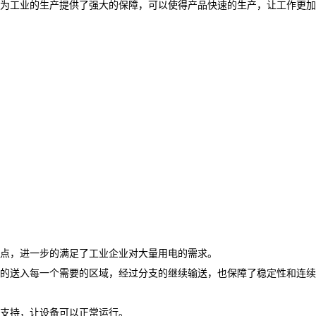
为工业的生产提供了强大的保障，可以使得产品快速的生产，让工作更加
点，进一步的满足了工业企业对大量用电的需求。
的送入每一个需要的区域，经过分支的继续输送，也保障了稳定性和连续
支持，让设备可以正常运行。