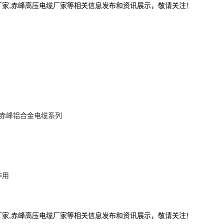
厂家,赤峰高压电缆厂家等相关信息发布和资讯展示，敬请关注！
赤峰铝合金电缆系列
作用
厂家,赤峰高压电缆厂家等相关信息发布和资讯展示，敬请关注！