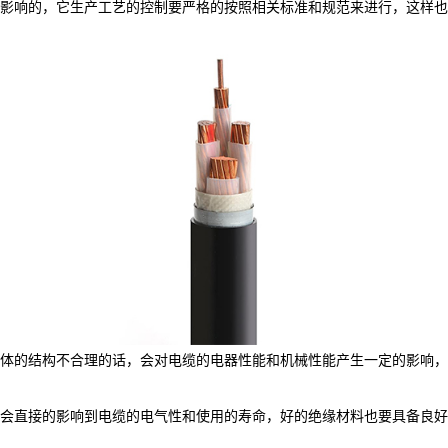
影响的，它生产工艺的控制要严格的按照相关标准和规范来进行，这样也
体的结构不合理的话，会对电缆的电器性能和机械性能产生一定的影响，
会直接的影响到电缆的电气性和使用的寿命，好的绝缘材料也要具备良好