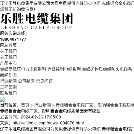
辽宁乐胜电缆集团有限公司为您免费提供
赤峰防火电缆
,赤峰铝合金电缆
您暂无新询盘信息！
服务咨询热线：
18804071777
网站首页
关于我们
关于我们
产品中心
赤峰高低压电力电缆系列
赤峰控制电缆系列
赤峰矿物质绝缘防火电缆系
新闻动态
行业新闻
公司新闻
常见问题
工程案例
联系我们
当前位置：
首页
>
行业新闻
>
赤峰铝合金电缆厂家：影响铝合金电缆质
赤峰铝合金电缆厂家：影响铝合金电缆质量因素有哪些
发表时间：2024-02-26 17:05:00
来源：http://cf.lndlcj.com/news1004678.html
辽宁乐胜电缆集团有限公司为您免费提供
赤峰防火电缆
,赤峰铝合金电缆