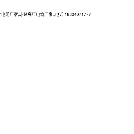
赤峰高压电缆厂家,,电话:18804071777