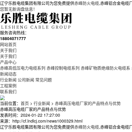
辽宁乐胜电缆集团有限公司为您免费提供
赤峰防火电缆
,赤峰铝合金电缆
您暂无新询盘信息！
服务咨询热线：
18804071777
网站首页
关于我们
关于我们
产品中心
赤峰高低压电力电缆系列
赤峰控制电缆系列
赤峰矿物质绝缘防火电缆系
新闻动态
行业新闻
公司新闻
常见问题
工程案例
联系我们
当前位置：
首页
>
行业新闻
>
赤峰高压电缆厂家的产品特点与优势
赤峰高压电缆厂家的产品特点与优势
发表时间：2024-01-22 17:27:00
来源：http://cf.lndlcj.com/news1000329.html
辽宁乐胜电缆集团有限公司为您免费提供
赤峰防火电缆
,赤峰铝合金电缆