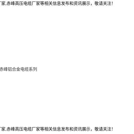
厂家,赤峰高压电缆厂家等相关信息发布和资讯展示，敬请关注！
赤峰铝合金电缆系列
厂家,赤峰高压电缆厂家等相关信息发布和资讯展示，敬请关注！