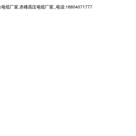
赤峰高压电缆厂家,,电话:18804071777