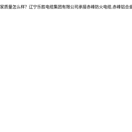
怎么样？辽宁乐胜电缆集团有限公司承接赤峰防火电缆,赤峰铝合金电缆厂家,